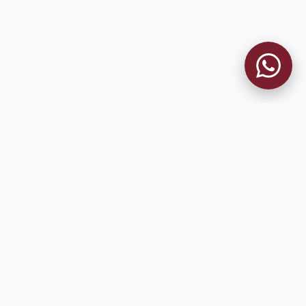
MUSEO GRANATE
El Museo
Historia del Club
Historia del Museo
Misión
Socios Fundadores
Cambios en la web
Contacto