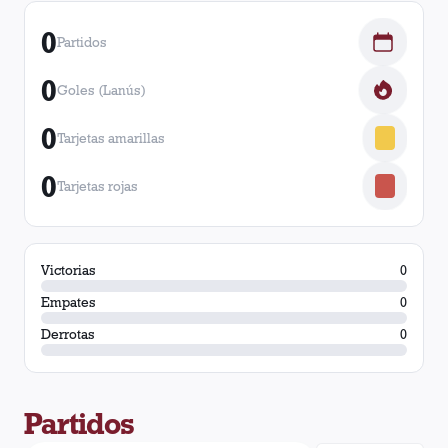
0
Partidos
0
Goles (Lanús)
0
Tarjetas amarillas
0
Tarjetas rojas
Victorias
0
Empates
0
Derrotas
0
Partidos