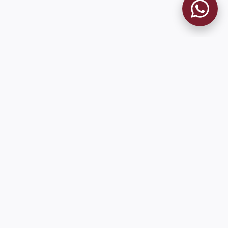
MUSEO GRANATE
El Museo
Historia del Club
Historia del Museo
Misión
Socios Fundadores
Contacto
Pioneros en el mundo en integrar oficialmente las estadísticas
históricas de forma online