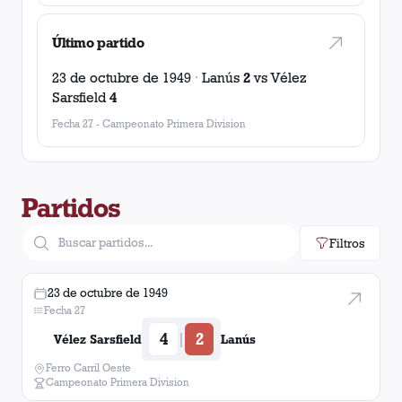
Último partido
23 de octubre de 1949
·
Lanús
2
vs
Vélez
Sarsfield
4
Fecha 27
-
Campeonato Primera Division
Partidos
Filtros
23 de octubre de 1949
Fecha 27
4
2
|
Vélez Sarsfield
Lanús
Ferro Carril Oeste
Campeonato Primera Division