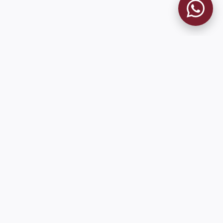
MUSEO GRANATE
El Museo
Historia del Club
Historia del Museo
Misión
Socios Fundadores
Cambios en la web
Contacto
Pioneros en el mundo en integrar oficialmente las estadísticas
históricas de forma online