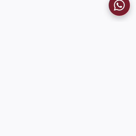
MUSEO GRANATE
El Museo
Historia del Club
Historia del Museo
Misión
Socios Fundadores
Cambios en la web
Contacto
Pioneros en el mundo en integrar oficialmente las estadísticas
históricas de forma online