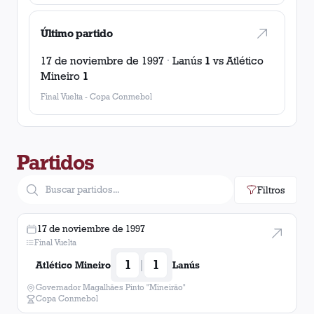
Último partido
17 de noviembre de 1997
·
Lanús
1
vs
Atlético
Mineiro
1
Final Vuelta
-
Copa Conmebol
Partidos
Filtros
17 de noviembre de 1997
Final Vuelta
1
1
|
Atlético Mineiro
Lanús
Governador Magalhães Pinto "Mineirão"
Copa Conmebol