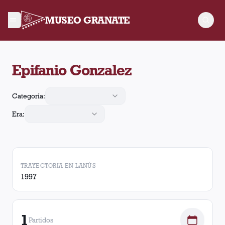
MUSEO GRANATE
Epifanio Gonzalez arbitró 1 partido de Lanús. En esos partido
Epifanio Gonzalez
Categoría:
Era:
TRAYECTORIA EN LANÚS
1997
1
Partidos