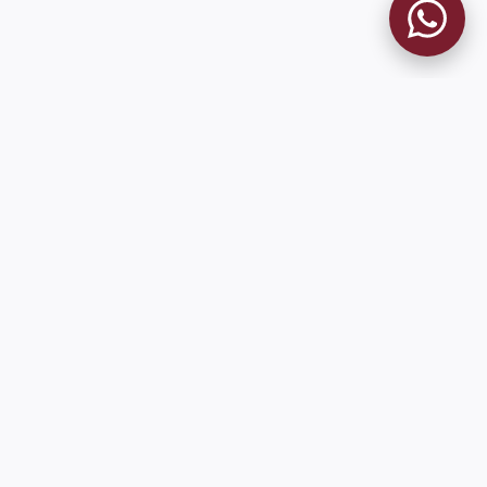
MUSEO GRANATE
El Museo
Historia del Club
Historia del Museo
Misión
Socios Fundadores
Contacto
Pioneros en el mundo en integrar oficialmente las estadísticas
históricas de forma online