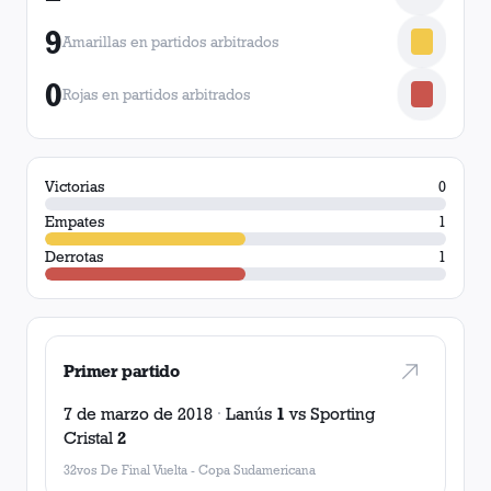
9
Amarillas en partidos arbitrados
0
Rojas en partidos arbitrados
Victorias
0
Empates
1
Derrotas
1
Primer partido
7 de marzo de 2018
·
Lanús
1
vs
Sporting
Cristal
2
32vos De Final Vuelta
-
Copa Sudamericana