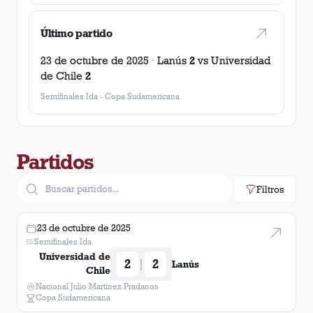
Último partido
23 de octubre de 2025
·
Lanús
2
vs
Universidad
de Chile
2
Semifinales Ida
-
Copa Sudamericana
Partidos
Filtros
23 de octubre de 2025
Semifinales Ida
Universidad de
2
2
|
Lanús
Chile
Nacional Julio Martínez Pradanos
Copa Sudamericana