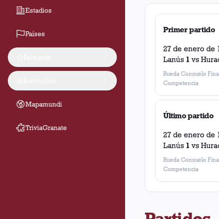
Estadios
Primer partido
Países
27 de enero de 
Palmarés
Lanús
1
vs
Hura
Rueda Consuelo Fina
Institución
Competencia
Mapamundi
Último partido
TriviaGranate
27 de enero de 
Lanús
1
vs
Hura
Rueda Consuelo Fina
Competencia
Partidos