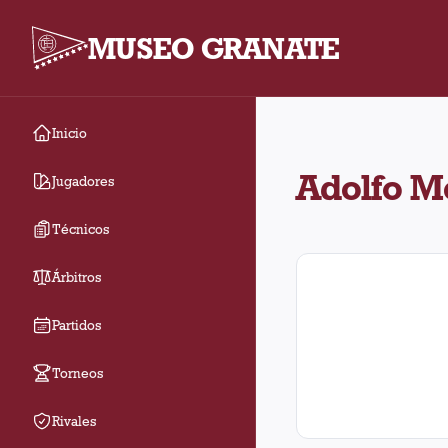
MUSEO GRANATE
Inicio
Adolfo Mendilaharzu ar
Adolfo M
Jugadores
Técnicos
Árbitros
Partidos
Torneos
Rivales