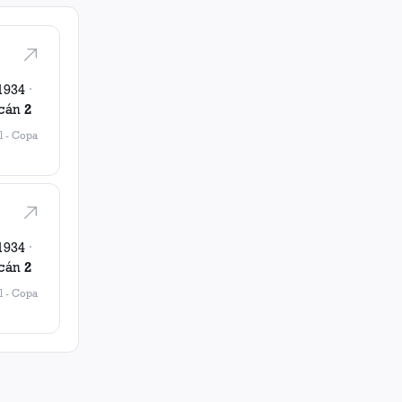
1934
·
cán
2
l
-
Copa
1934
·
cán
2
l
-
Copa