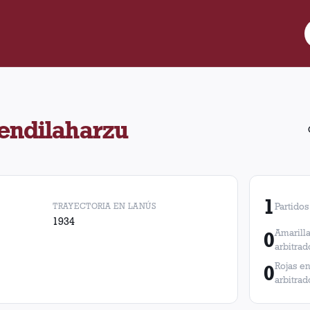
bitró 1 partido de Lanús. En esos partidos, Lanús obtuvo 0 victo
endilaharzu
1
TRAYECTORIA EN LANÚS
Partidos
1934
0
Amarilla
arbitrad
0
Rojas en
arbitrad