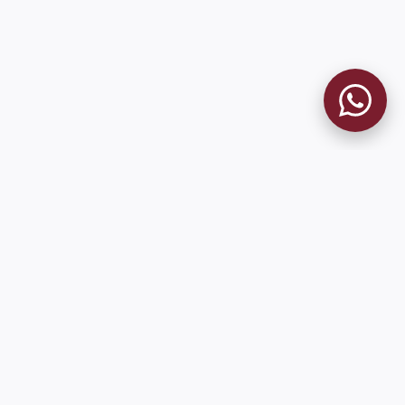
9 de Julio 1680 (Sede Social)
Martes y viernes de 18:00 a 20:00
museo@clublanus.com