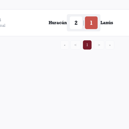
4
2
1
|
Huracán
Lanús
nal
«
<
1
>
»