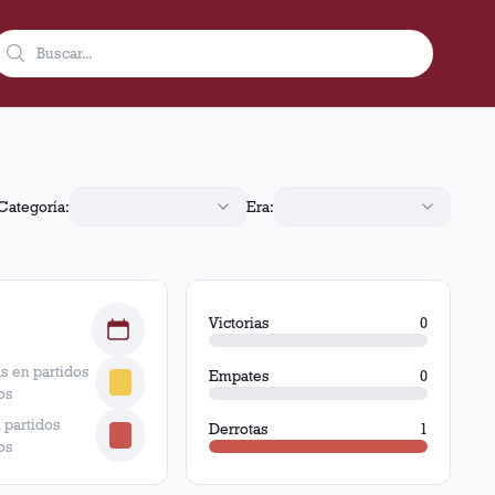
rias, 0 empates y 1 derrota.
Categoría:
Era:
Victorias
0
s en partidos
Empates
0
os
 partidos
Derrotas
1
os